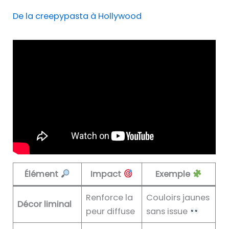
De la creepypasta à Hollywood
Élément
Impact
Exemple
Renforce la
Couloirs jaunes
Décor liminal
peur diffuse
sans issue