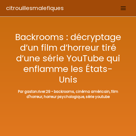
Aller
citrouillesmalefiques
au
contenu
Backrooms : décryptage
d’un film d’horreur tiré
d’une série YouTube qui
enflamme les États-
Unis
Par
gaston.river.29
•
backrooms
,
cinéma américain
,
film
d'horreur
,
horreur psychologique
,
série youtube