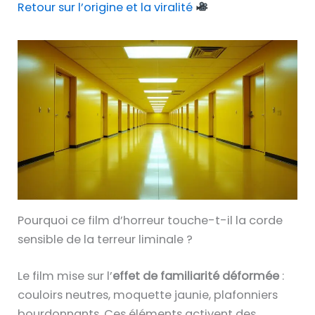
Retour sur l’origine et la viralité
Pourquoi ce film d’horreur touche-t-il la corde
sensible de la terreur liminale ?
Le film mise sur l’
effet de familiarité déformée
:
couloirs neutres, moquette jaunie, plafonniers
bourdonnants. Ces éléments activent des