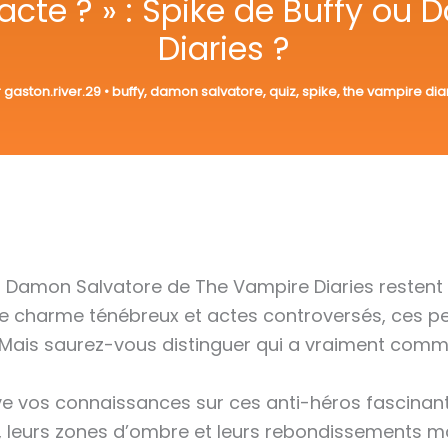
’acte ? » : Spike de Buffy o
Diaries ?
r
gaston.river.29
•
buffy
,
damon salvatore
,
quiz
,
spike
,
the vampire dia
et Damon Salvatore de The Vampire Diaries restent
ntre charme ténébreux et actes controversés, ces 
 Mais saurez-vous distinguer qui a vraiment commis
ve vos connaissances sur ces anti-héros fascinan
, leurs zones d’ombre et leurs rebondissements maj