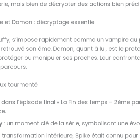
ie, mais bien de décrypter des actions bien préci
ke et Damon : décryptage essentiel
e Buffy, s’impose rapidement comme un vampire au
etrouvé son âme. Damon, quant à lui, est le prot
protéger ou manipuler ses proches. Leur confronta
 parcours.
eux tourmenté
t dans l’épisode final « La Fin des temps – 2ème p
ce.
y
: un moment clé de la série, symbolisant une évol
a transformation intérieure, Spike était connu po