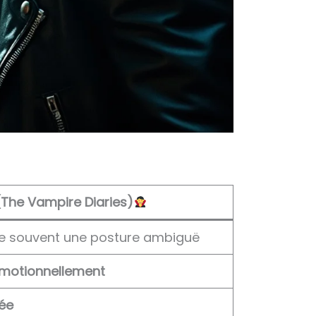
The Vampire Diaries)
e souvent une posture ambiguë
émotionnellement
lée