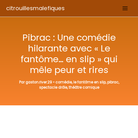
Aller
citrouillesmalefiques
au
contenu
Pibrac : Une comédie
hilarante avec « Le
fantôme… en slip » qui
mêle peur et rires
Par
gaston.river.29
•
comédie
,
le fantôme en slip
,
pibrac
,
spectacle drôle
,
théâtre comique