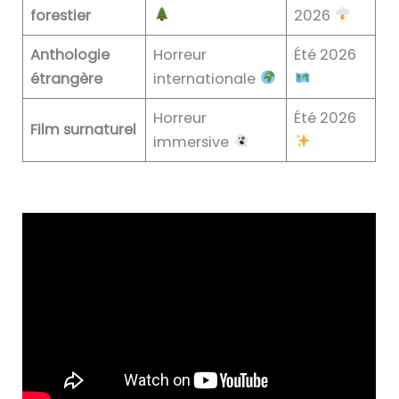
forestier
2026
Anthologie
Horreur
Été 2026
étrangère
internationale
Horreur
Été 2026
Film surnaturel
immersive