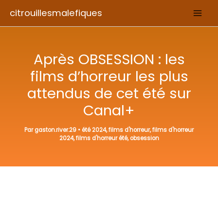
Aller
citrouillesmalefiques
au
contenu
Après OBSESSION : les
films d’horreur les plus
attendus de cet été sur
Canal+
Par
gaston.river.29
•
été 2024
,
films d'horreur
,
films d'horreur
2024
,
films d'horreur été
,
obsession