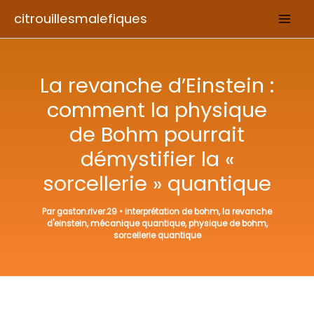
Aller
citrouillesmalefiques
au
contenu
La revanche d’Einstein :
comment la physique
de Bohm pourrait
démystifier la «
sorcellerie » quantique
Par
gaston.river.29
•
interprétation de bohm
,
la revanche
d'einstein
,
mécanique quantique
,
physique de bohm
,
sorcellerie quantique