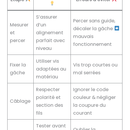
S’assurer
Percer sans guide,
Mesurer
d’un
décaler la gâche
et
alignement
mauvais
percer
parfait avec
fonctionnement
niveau
Utiliser vis
Fixer la
Vis trop courtes ou
adaptées au
gâche
mal serrées
matériau
Respecter
Ignorer le code
polarité et
couleur & négliger
Câblage
section des
la coupure du
fils
courant
Tester avant
Oublier la