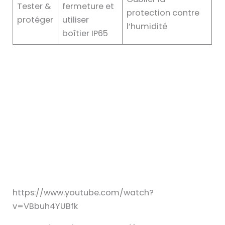
Tester &
fermeture et
protection contre
protéger
utiliser
l’humidité
boîtier IP65
https://www.youtube.com/watch?
v=VBbuh4YUBfk