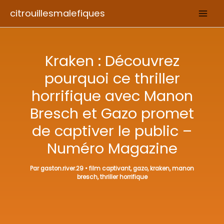
Aller
citrouillesmalefiques
au
contenu
Kraken : Découvrez
pourquoi ce thriller
horrifique avec Manon
Bresch et Gazo promet
de captiver le public –
Numéro Magazine
Par
gaston.river.29
•
film captivant
,
gazo
,
kraken
,
manon
bresch
,
thriller horrifique