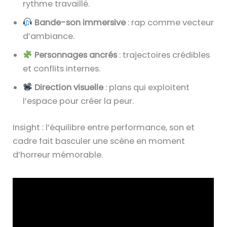
rythme travaillé.
Bande-son immersive
: rap comme vecteur
d’ambiance.
Personnages ancrés
: trajectoires crédibles
et conflits internes.
Direction visuelle
: plans qui exploitent
l’espace pour créer la peur.
Insight : l’équilibre entre performance, son et
cadre fait basculer une scène en moment
d’horreur mémorable.