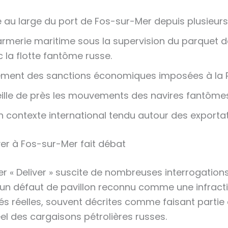
qué au large du port de Fos-sur-Mer depuis plusieur
rmerie maritime sous la supervision du parquet de
 la flotte fantôme russe.
rnement des sanctions économiques imposées à la R
ille de près les mouvements des navires fantômes
n contexte international tendu autour des exportat
ver à Fos-sur-Mer fait débat
ier « Deliver » suscite de nombreuses interrogation
n défaut de pavillon reconnu comme une infractio
tés réelles, souvent décrites comme faisant partie 
éel des cargaisons pétrolières russes.