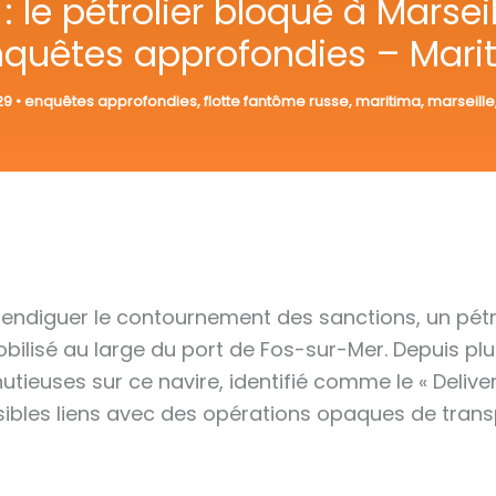
 le pétrolier bloqué à Marseill
nquêtes approfondies – Mari
.29
•
enquêtes approfondies
,
flotte fantôme russe
,
maritima
,
marseille
 endiguer le contournement des sanctions, un pét
bilisé au large du port de Fos-sur-Mer. Depuis plu
euses sur ce navire, identifié comme le « Deliver 
sibles liens avec des opérations opaques de trans