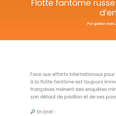
Flotte fantôme russe :
d’e
Par
gaston.river
Face aux efforts internationaux pour
à la flotte fantôme est toujours immo
françaises mènent des enquêtes minuti
son défaut de pavillon et de ses pos
En bref :