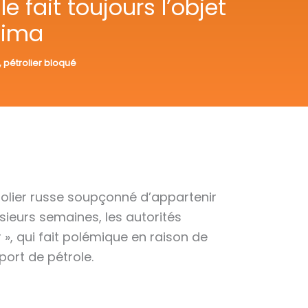
e fait toujours l’objet
tima
,
pétrolier bloqué
rolier russe soupçonné d’appartenir
sieurs semaines, les autorités
», qui fait polémique en raison de
port de pétrole.