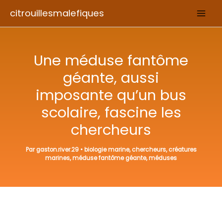
Aller
citrouillesmalefiques
au
contenu
Une méduse fantôme
géante, aussi
imposante qu’un bus
scolaire, fascine les
chercheurs
Par
gaston.river.29
•
biologie marine
,
chercheurs
,
créatures
marines
,
méduse fantôme géante
,
méduses