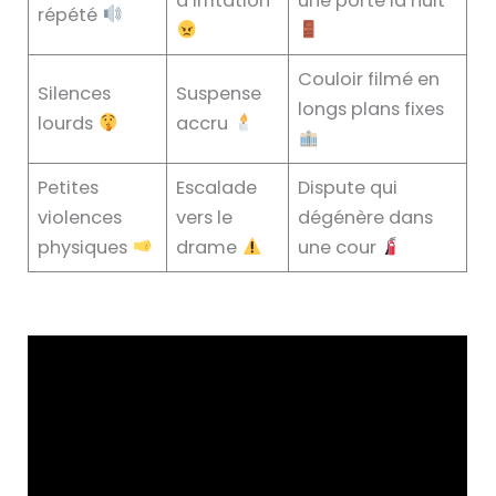
d’irritation
une porte la nuit
répété
Couloir filmé en
Silences
Suspense
longs plans fixes
lourds
accru
Petites
Escalade
Dispute qui
violences
vers le
dégénère dans
physiques
drame
une cour