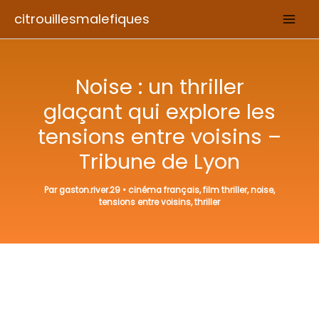
Aller
citrouillesmalefiques
au
contenu
Noise : un thriller
glaçant qui explore les
tensions entre voisins –
Tribune de Lyon
Par
gaston.river.29
•
cinéma français
,
film thriller
,
noise
,
tensions entre voisins
,
thriller