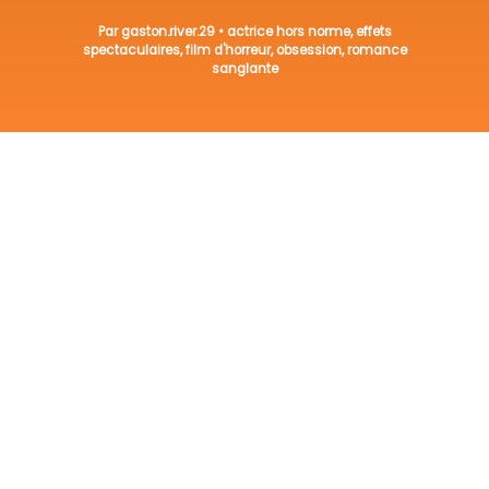
Par
gaston.river.29
•
actrice hors norme
,
effets
spectaculaires
,
film d'horreur
,
obsession
,
romance
sanglante