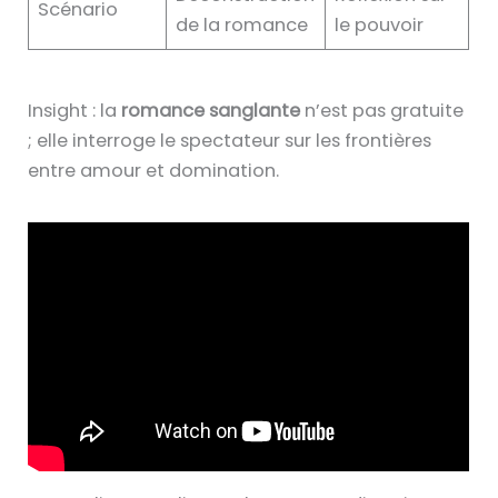
Scénario
de la romance
le pouvoir
Insight : la
romance sanglante
n’est pas gratuite
; elle interroge le spectateur sur les frontières
entre amour et domination.