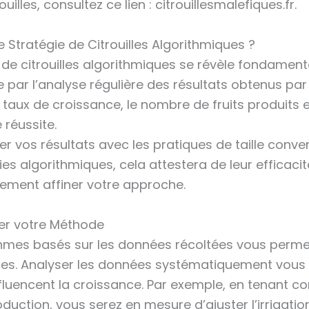
lles, consultez ce lien : citrouillesmalefiques.fr.
 Stratégie de Citrouilles Algorithmiques ?
ie de citrouilles algorithmiques se révèle fondament
par l’analyse régulière des résultats obtenus par 
ux de croissance, le nombre de fruits produits et 
 réussite.
r vos résultats avec les pratiques de taille conve
ies algorithmiques, cela attestera de leur efficaci
lement affiner votre approche.
rer votre Méthode
hmes basés sur les données récoltées vous permet
cises. Analyser les données systématiquement vo
fluencent la croissance. Par exemple, en tenant 
uction, vous serez en mesure d’ajuster l’irrigatio