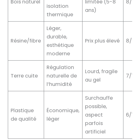
Bois naturel
limitée (5-8
8/10
isolation
ans)
thermique
Léger,
durable,
Résine/fibre
Prix plus élevé
8/10
esthétique
moderne
Régulation
Lourd, fragile
Terre cuite
naturelle de
7/10
au gel
l’humidité
Surchauffe
possible,
Plastique
Économique,
aspect
6/10
de qualité
léger
parfois
artificiel