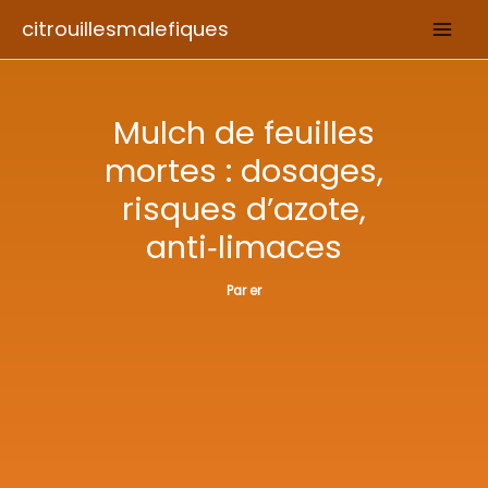
Aller
citrouillesmalefiques
au
contenu
Mulch de feuilles
mortes : dosages,
risques d’azote,
anti‑limaces
Par
er