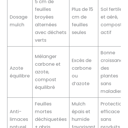
5 cm de
feuilles
Plus de 15
Sol fertile
Dosage
broyées
cm de
et aéré,
mulch
alternées
feuilles
compost
avec déchets
seules
actif
verts
Bonne
Mélanger
Excès de
croissance
carbone et
Azote
carbone
des
azote,
équilibre
ou
plantes
compost
d’azote
sans
équilibré
maladies
Feuilles
Mulch
Protection
Anti-
mortes
épais et
efficace
limaces
déchiquetées
humide
sans
naturel
+ abris
favorisant
produits