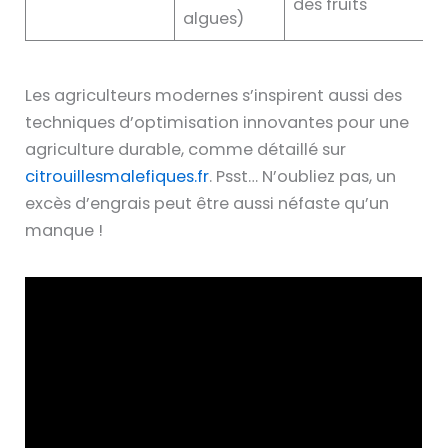
des fruits
algues)
Les agriculteurs modernes s’inspirent aussi des
techniques d’optimisation innovantes pour une
agriculture durable, comme détaillé sur
citrouillesmalefiques.fr
. Psst… N’oubliez pas, un
excès d’engrais peut être aussi néfaste qu’un
manque !