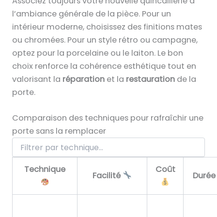
Associez toujours votre nouvelle quincaillerie à
l’ambiance générale de la pièce. Pour un
intérieur moderne, choisissez des finitions mates
ou chromées. Pour un style rétro ou campagne,
optez pour la porcelaine ou le laiton. Le bon
choix renforce la cohérence esthétique tout en
valorisant la
réparation
et la
restauration
de la
porte.
Comparaison des techniques pour rafraîchir une
porte sans la remplacer
F
i
l
Technique
Coût
t
Facilité
Duré
r
e
r
T
p
a