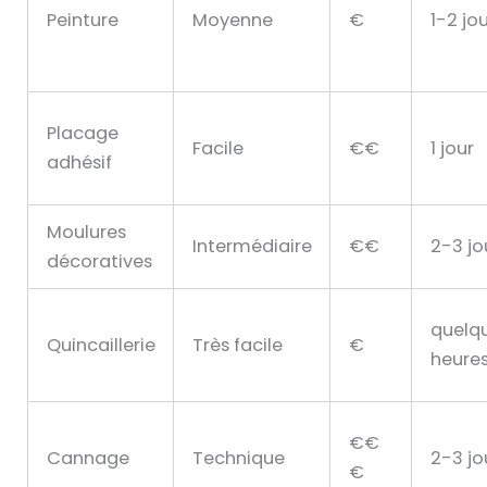
a
Peinture
Moyenne
€
1-2 jo
b
r
t
l
e
e
c
a
h
Placage
n
u
Facile
€€
1 jour
i
adhésif
c
q
o
u
e
m
Moulures
Intermédiaire
€€
2-3 jo
p
décoratives
a
r
quelq
a
Quincaillerie
Très facile
€
heure
t
i
f
€€
Cannage
Technique
2-3 jo
d
€