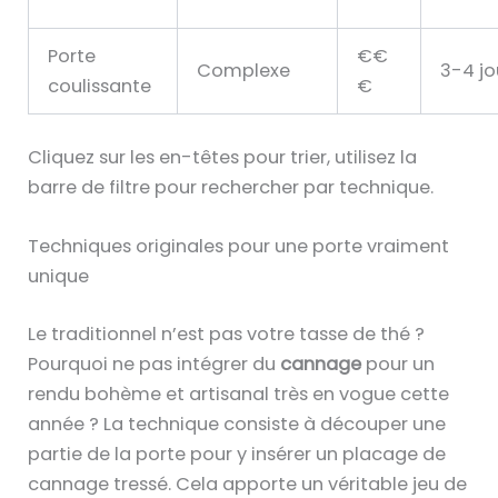
e
s
Porte
€€
d
Complexe
3-4 jo
coulissante
€
i
f
f
Cliquez sur les en-têtes pour trier, utilisez la
é
barre de filtre pour rechercher par technique.
r
e
Techniques originales pour une porte vraiment
n
unique
t
Le traditionnel n’est pas votre tasse de thé ?
e
Pourquoi ne pas intégrer du
cannage
pour un
s
rendu bohème et artisanal très en vogue cette
t
année ? La technique consiste à découper une
e
partie de la porte pour y insérer un placage de
c
cannage tressé. Cela apporte un véritable jeu de
h