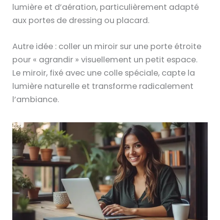
lumière et d’aération, particulièrement adapté
n
aux portes de dressing ou placard.
i
q
Autre idée : coller un miroir sur une porte étroite
u
pour « agrandir » visuellement un petit espace.
e
Le miroir, fixé avec une colle spéciale, capte la
s
lumière naturelle et transforme radicalement
:
l’ambiance.
P
e
i
n
t
u
r
e
,
P