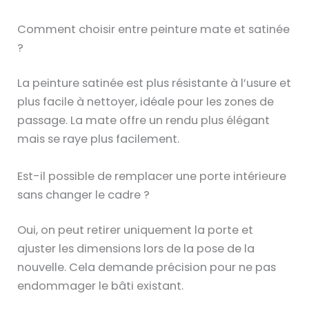
a
n
Comment choisir entre peinture mate et satinée
n
?
a
g
La peinture satinée est plus résistante à l’usure et
e
plus facile à nettoyer, idéale pour les zones de
,
passage. La mate offre un rendu plus élégant
P
mais se raye plus facilement.
o
r
Est-il possible de remplacer une porte intérieure
t
sans changer le cadre ?
e
c
Oui, on peut retirer uniquement la porte et
o
ajuster les dimensions lors de la pose de la
u
nouvelle. Cela demande précision pour ne pas
l
endommager le bâti existant.
i