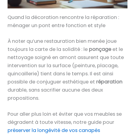
l
a
Quand la décoration rencontre la réparation :
c
ménager un pont entre fonction et style
a
g
À noter qu’une restauration bien menée joue
e
toujours la carte de la solidité : le
ponçage
et le
a
nettoyage soigné en amont assurent que toute
d
intervention sur la surface (peinture, placage,
h
quincaillerie) tient dans le temps. Il est ainsi
é
possible de conjuguer esthétique et
réparation
s
durable, sans sacrifier aucune des deux
i
propositions.
f
,
Pour aller plus loin et éviter que vos meubles se
M
dégradent à toute vitesse, notre guide pour
o
préserver la longévité de vos canapés