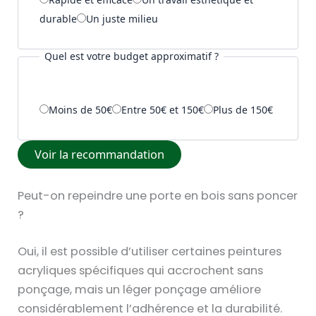
,
durable
Un juste milieu
Q
u
Quel est votre budget approximatif ?
i
n
c
Moins de 50€
Entre 50€ et 150€
Plus de 150€
a
i
Voir la recommandation
l
l
Peut-on repeindre une porte en bois sans poncer
e
?
r
i
Oui, il est possible d’utiliser certaines peintures
e
acryliques spécifiques qui accrochent sans
,
ponçage, mais un léger ponçage améliore
C
considérablement l’adhérence et la durabilité.