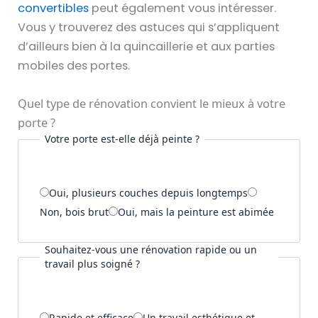
u
convertibles
peut également vous intéresser.
l
Vous y trouverez des astuces qui s’appliquent
u
d’ailleurs bien à la quincaillerie et aux parties
r
mobiles des portes.
e
s
Quel type de rénovation convient le mieux à votre
d
porte ?
Votre porte est-elle déjà peinte ?
é
c
o
Oui, plusieurs couches depuis longtemps
r
Non, bois brut
Oui, mais la peinture est abimée
a
t
Souhaitez-vous une rénovation rapide ou un
i
travail plus soigné ?
v
e
s
Rapide et efficace
Un travail esthétique et