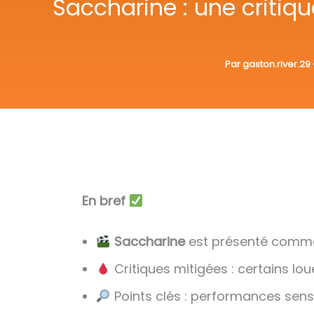
Saccharine : une critiqu
Par
gaston.river.29
En bref
Saccharine
est présenté comme
Critiques mitigées : certains lou
Points clés : performances sen