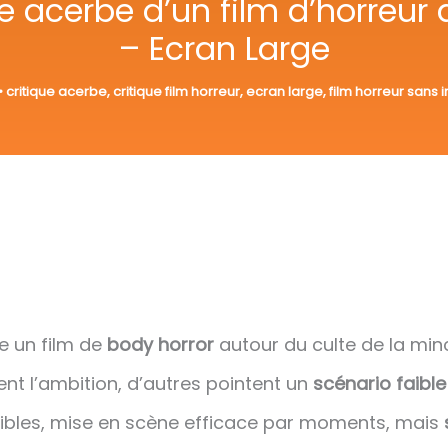
e acerbe d’un film d’horreur
– Ecran Large
•
critique acerbe
,
critique film horreur
,
ecran large
,
film horreur sans i
 un film de
body horror
autour du culte de la min
ent l’ambition, d’autres pointent un
scénario faible
sibles, mise en scène efficace par moments, mais