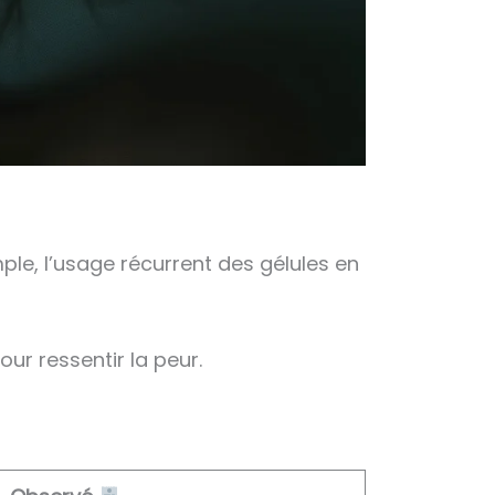
ple, l’usage récurrent des gélules en
ur ressentir la peur.