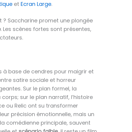
tique
et
Ecran Large
.
it ? Saccharine promet une plongée
e
. Les scènes fortes sont présentes,
ectateurs.
s à base de cendres pour maigrir et
entre satire sociale et horreur
eantes. Sur le plan formel, la
orps; sur le plan narratif, l’histoire
ce ou Relic ont su transformer
leur précision émotionnelle, mais un
 la comédienne principale, sauvent
elle et
scénario faible
, il reste un film