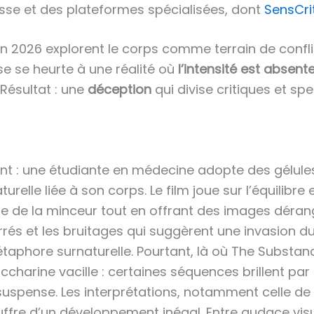
sse et des plateformes spécialisées, dont
SensCri
n 2026 explorent le corps comme terrain de confl
e se heurte à une réalité où
l’intensité est absent
 Résultat : une
déception
qui divise critiques et sp
nt : une étudiante en médecine adopte des gélule
relle liée à son corps. Le film joue sur l’équilibre 
te de la minceur tout en offrant des images dérang
rés et les bruitages qui suggèrent une invasion du c
étaphore surnaturelle. Pourtant, là où The Substan
harine vacille : certaines séquences brillent par 
 suspense. Les interprétations, notamment celle de
uffre d’un développement inégal. Entre audace visu