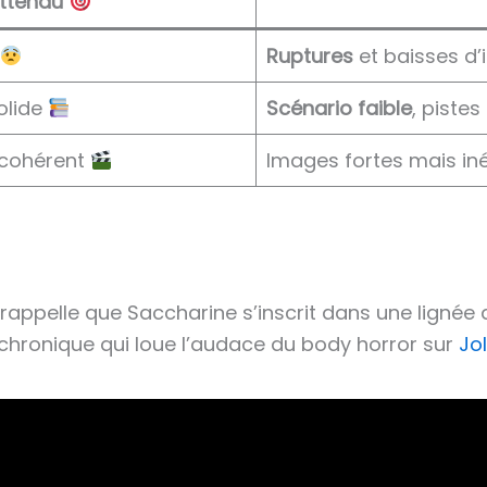
ttendu
Ruptures
et baisses d’
olide
Scénario faible
, piste
 cohérent
Images fortes mais in
rappelle que Saccharine s’inscrit dans une lignée 
a chronique qui loue l’audace du body horror sur
Jo