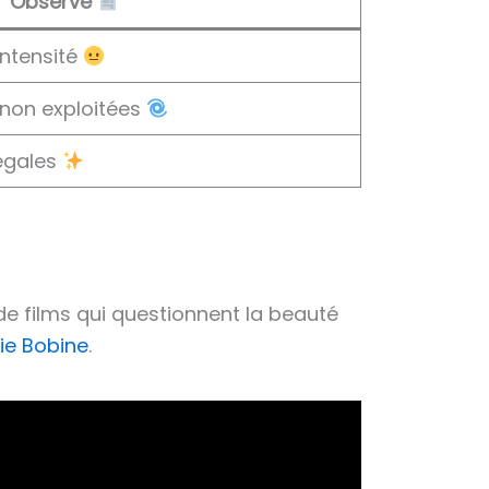
Observé
intensité
s non exploitées
égales
de films qui questionnent la beauté
lie Bobine
.