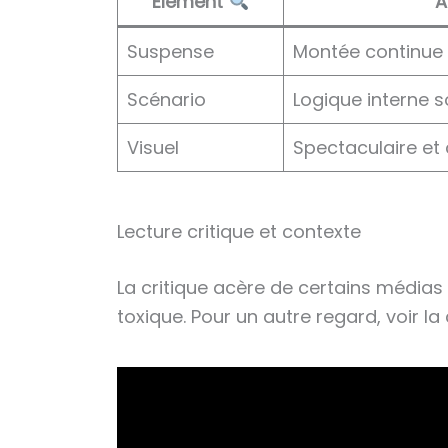
Élément
A
Suspense
Montée continue
Scénario
Logique interne s
Visuel
Spectaculaire et
Lecture critique et contexte
La critique acère de certains médias 
toxique. Pour un autre regard, voir l