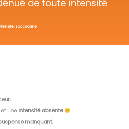
 dénué de toute intensité
ntensité
,
saccharine
ceur.
et une
intensité absente
suspense manquant
.