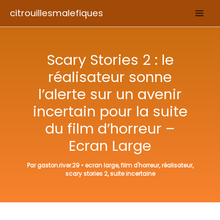
Aller
citrouillesmalefiques
au
contenu
Scary Stories 2 : le
réalisateur sonne
l’alerte sur un avenir
incertain pour la suite
du film d’horreur –
Ecran Large
Par
gaston.river.29
•
ecran large
,
film d'horreur
,
réalisateur
,
scary stories 2
,
suite incertaine