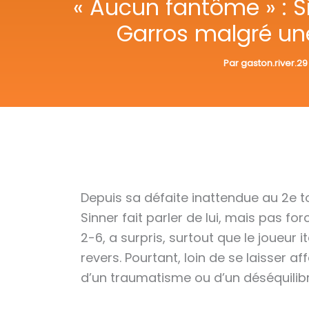
« Aucun fantôme » : S
Garros malgré un
Par
gaston.river.2
Depuis sa défaite inattendue au 2e 
Sinner fait parler de lui, mais pas f
2-6, a surpris, surtout que le joueur 
revers. Pourtant, loin de se laisser a
d’un traumatisme ou d’un déséquilib