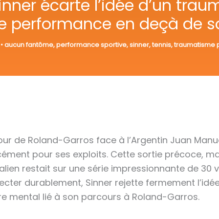
inner écarte l’idée d’un tr
e performance en deçà de so
9
•
aucun fantôme
,
performance sportive
,
sinner
,
tennis
,
traumatisme 
tour de Roland-Garros face à l’Argentin Juan Manu
orcément pour ses exploits. Cette sortie précoce, m
italien restait sur une série impressionnante de 30
ffecter durablement, Sinner rejette fermement l’idé
re mental lié à son parcours à Roland-Garros.