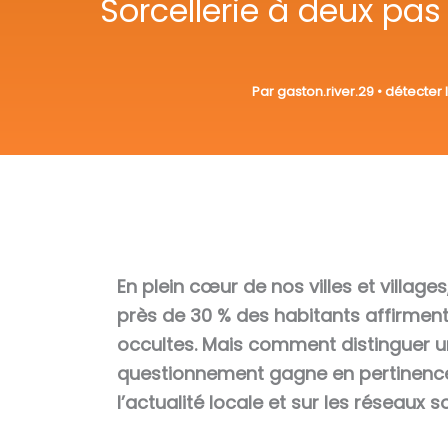
Sorcellerie à deux pa
Par
gaston.river.29
•
détecter 
En plein cœur de nos villes et village
près de 30 % des habitants affirment
occultes. Mais comment distinguer un
questionnement gagne en pertinence 
l’actualité locale et sur les réseaux s