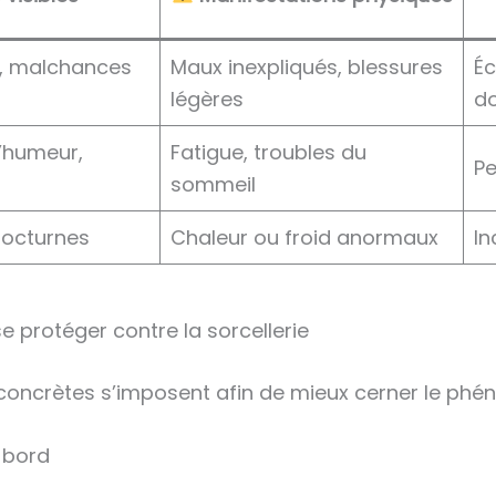
s, malchances
Maux inexpliqués, blessures
Éc
légères
d
’humeur,
Fatigue, troubles du
Pe
sommeil
nocturnes
Chaleur ou froid anormaux
In
e protéger contre la sorcellerie
 concrètes s’imposent afin de mieux cerner le phé
 bord