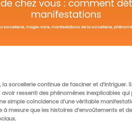
s de chez vous : comment d
manifestations
la sorcellerie
,
magie noire
,
manifestations de la sorcellerie
,
phénomè
s, la sorcellerie continue de fasciner et d’intriguer
 avoir ressenti des phénomènes inexplicables qui p
e simple coïncidence d’une véritable manifestatio
à mesure que les histoires d’envoûtements et de 
ociaux.