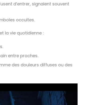
fusent d’entrer, signalent souvent
ymboles occultes.
t la vie quotidienne :
s.
main entre proches.
comme des douleurs diffuses ou des