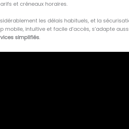
rifs et créneaux horaires.
sidérablement les délais habituels, et la sécurisa
p mobile, intuitive et facile d’accès, s’adapte auss
vices simplifiés
.