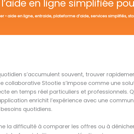
 l’aide en ligne simplifiée po
er
•
aide en ligne
,
entraide
,
plateforme d’aide
,
services simplifiés
,
sto
otidien s’accumulent souvent, trouver rapidement
me collaborative Stootie s’impose comme une solu
cte en temps réel particuliers et professionnels. Qu
 application enrichit l’expérience avec une comm
 besoins quotidiens.
la difficulté à comparer les offres ou à dénicher