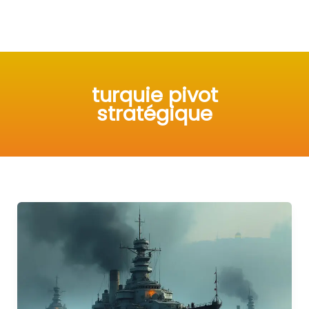
turquie pivot
stratégique