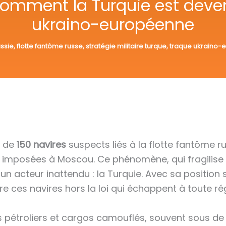
Comment la Turquie est deven
ukraino-européenne
ussie
,
flotte fantôme russe
,
stratégie militaire turque
,
traque ukraino-
s de
150 navires
suspects liés à la flotte fantôme r
ns imposées à Moscou. Ce phénomène, qui fragilise
n acteur inattendu : la Turquie. Avec sa position
re ces navires hors la loi qui échappent à toute ré
 pétroliers et cargos camouflés, souvent sous de 