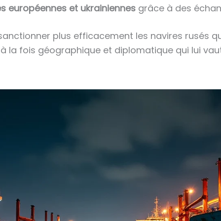
s européennes et ukrainiennes
grâce à des échang
sanctionner plus efficacement les navires rusés qu
 à la fois géographique et diplomatique qui lui vau