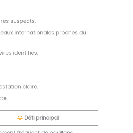
ires suspects.
s eaux internationales proches du
res identifiés.
estation claire.
te.
Défi principal
ment fréquent de pavillons