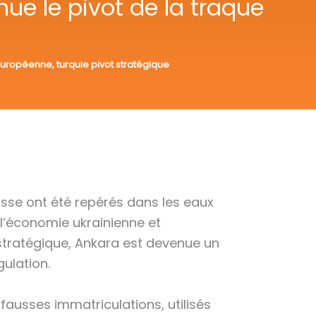
ue le pivot de la traque
européenne
,
turquie pivot stratégique
usse ont été repérés dans les eaux
 l’économie ukrainienne et
 stratégique, Ankara est devenue un
gulation.
fausses immatriculations, utilisés