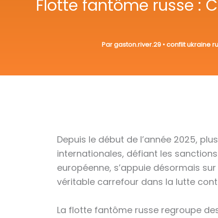
Flotte fantôme russe : 
Par
gaston.river.29
•
conflit ukraine r
Depuis le début de l’année 2025, plu
internationales, défiant les sanctio
européenne, s’appuie désormais sur u
véritable carrefour dans la lutte cont
La flotte fantôme russe regroupe des