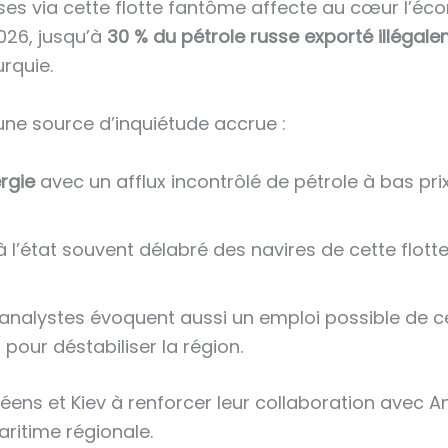
s via cette flotte fantôme affecte au cœur l’écon
2026, jusqu’à
30 % du pétrole russe exporté illégal
urquie.
une source d’inquiétude accrue :
rgie
avec un afflux incontrôlé de pétrole à bas pri
à l’état souvent délabré des navires de cette flot
 analystes évoquent aussi un emploi possible de 
our déstabiliser la région.
ens et Kiev à renforcer leur collaboration avec A
aritime régionale.