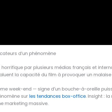
ndicateurs d’un phénomène
horrifique par plusieurs médias français et intern
 saluent la capacité du film à provoquer un malaise
ème week-end — signe d’un bouche-à-oreille puissan
hénomène sur
les tendances box-office
. Insight : 
ne marketing massive.