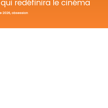
 qui redéfinira le cinéma
ue 2026
,
obsession