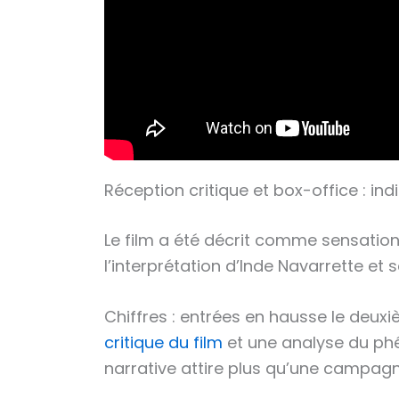
Réception critique et box-office : i
Le film a été décrit comme sensation 
l’interprétation d’Inde Navarrette et
Chiffres : entrées en hausse le deuxi
critique du film
et une analyse du p
narrative attire plus qu’une campag