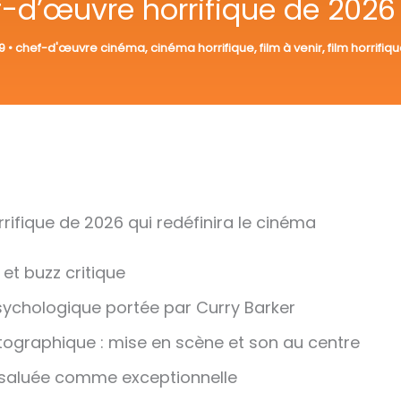
f-d’œuvre horrifique de 2026
29
•
chef-d'œuvre cinéma
,
cinéma horrifique
,
film à venir
,
film horrifiq
rifique de 2026 qui redéfinira le cinéma
et buzz critique
sychologique portée par Curry Barker
ographique : mise en scène et son au centre
 saluée comme exceptionnelle