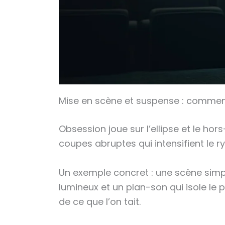
Mise en scène et suspense : comment
Obsession joue sur l’ellipse et le ho
coupes abruptes qui intensifient le r
Un exemple concret : une scène sim
lumineux et un plan-son qui isole le 
de ce que l’on tait.