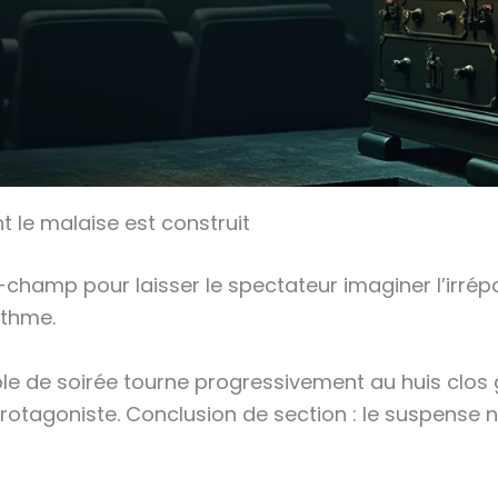
 le malaise est construit
rs-champ pour laisser le spectateur imaginer l’irré
ythme.
ple de soirée tourne progressivement au huis cl
protagoniste. Conclusion de section : le suspense 