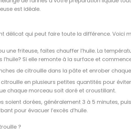
lange de farines à votre préparation liquide tout e
use est idéale.
 délicat qui peut faire toute la différence. Voic
une friteuse, faites chauffer l’huile. La températu
’huile? Si elle remonte à la surface et commence à 
anches de citrouille dans la pâte et enrober ch
 citrouille en plusieurs petites quantités pour évite
que chaque morceau soit doré et croustillant.
lles soient dorées, généralement 3 à 5 minutes, pui
ant pour évacuer l’excès d’huile.
ouille ?