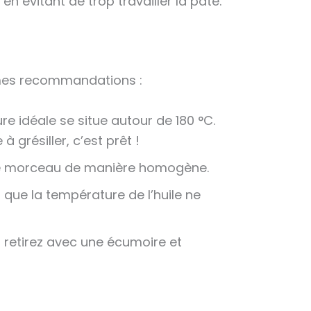
n évitant de trop travailler la pâte.
i mes recommandations :
re idéale se situe autour de 180 °C.
grésiller, c’est prêt !
aque morceau de manière homogène.
r que la température de l’huile ne
s retirez avec une écumoire et