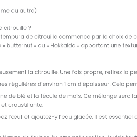
same ou autre)
itrouille ?
tempura de citrouille commence par le choix de cel
« butternut » ou « Hokkaido » apportant une text
ement la citrouille. Une fois propre, retirez la p
ches régulières d’environ 1 cm d’épaisseur. Cela 
ine de blé et la fécule de maïs. Ce mélange sera l
et croustillante.
z l’œuf et ajoutez-y l’eau glacée. Il est essentiel q