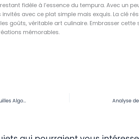
 restant fidèle à l’essence du tempura. Avec un pe
invités avec ce plat simple mais exquis. La clé r
les goûts, véritable art culinaire. Embrasser cette s
créations mémorables.
Optimisation des Cultures: L’Utilisation des Citrouilles Algorithmiques pour une Surveillance Efficace
ujets qui pourraient vous intéresser