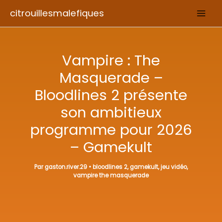
Aller
citrouillesmalefiques
au
contenu
Vampire : The
Masquerade –
Bloodlines 2 présente
son ambitieux
programme pour 2026
– Gamekult
Par
gaston.river.29
•
bloodlines 2
,
gamekult
,
jeu vidéo
,
vampire the masquerade