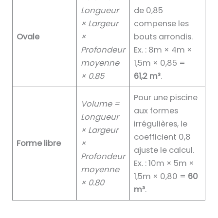
Longueur
de 0,85
× Largeur
compense les
Ovale
×
bouts arrondis.
Profondeur
Ex. : 8m × 4m ×
moyenne
1,5m × 0,85 =
× 0.85
61,2 m³
.
Pour une piscine
Volume =
aux formes
Longueur
irrégulières, le
× Largeur
coefficient 0,8
Forme libre
×
ajuste le calcul.
Profondeur
Ex. : 10m × 5m ×
moyenne
1,5m × 0,80 =
60
× 0.80
m³
.