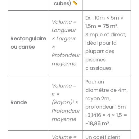
cubes)
Ex. : 10m × 5m ×
Volume =
1,5m =
75 m³
.
Longueur
Simple et direct,
Rectangulaire
× Largeur
idéal pour la
ou carrée
×
plupart des
Profondeur
piscines
moyenne
classiques.
Pour un
Volume =
diamètre de 4m,
π ×
rayon 2m,
Ronde
(Rayon)² ×
profondeur 1,5m
Profondeur
: 3,1416 × 4 × 1,5 =
moyenne
~18,85 m³
.
Volume =
Un coefficient