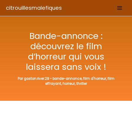
Aller
citrouillesmalefiques
au
contenu
Bande-annonce :
découvrez le film
d’horreur qui vous
laissera sans voix !
Par
gaston.river.29
•
bande-annonce
,
film d'horreur
,
film
effrayant
,
horreur
,
thriller