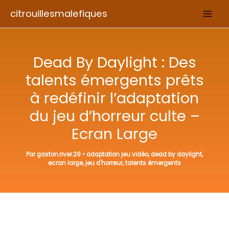
Aller
citrouillesmalefiques
au
contenu
Dead By Daylight : Des
talents émergents prêts
à redéfinir l’adaptation
du jeu d’horreur culte –
Ecran Large
Par
gaston.river.29
•
adaptation jeu vidéo
,
dead by daylight
,
ecran large
,
jeu d'horreur
,
talents émergents