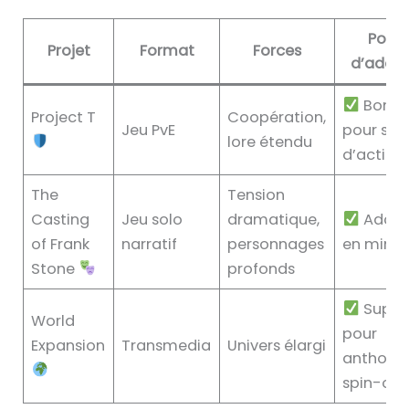
Poten
Projet
Format
Forces
d’adapt
Bonne
Project T
Coopération,
Jeu PvE
pour séri
lore étendu
d’action
The
Tension
Casting
Jeu solo
dramatique,
Adapt
of Frank
narratif
personnages
en mini-
Stone
profonds
Suppo
World
pour
Expansion
Transmedia
Univers élargi
antholog
spin-off