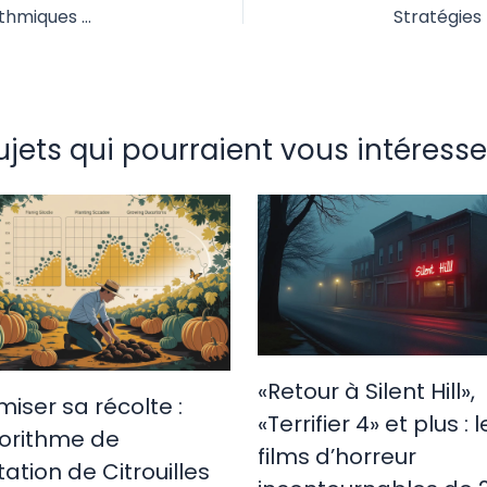
Optimisation des Stratégies de Citrouilles Algorithmiques pour Améliorer la Qualité des Fruits : Approches Innovantes et Perspectives Future
ujets qui pourraient vous intéresser
«Retour à Silent Hill»,
miser sa récolte :
«Terrifier 4» et plus : l
gorithme de
films d’horreur
tation de Citrouilles