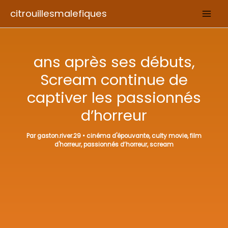
Aller
citrouillesmalefiques
au
contenu
ans après ses débuts,
Scream continue de
captiver les passionnés
d’horreur
Par
gaston.river.29
•
cinéma d'épouvante
,
culty movie
,
film
d'horreur
,
passionnés d’horreur
,
scream