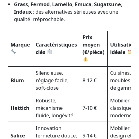
Grass
,
Fermod
,
Lamello
,
Emuca
,
Sugatsune
,
Indaux
: des alternatives sérieuses avec une
qualité irréprochable.
Prix
Marque
Caractéristiques
moyen
Utilisation
clés
(€/pièce)
idéale
Silencieuse,
Cuisines,
Blum
réglage facile,
8-12 €
meubles ha
soft-close
de gamme
Robuste,
Mobilier
Hettich
mécanisme
7-10 €
classique et
fluide, longévité
moderne
Innovation
Mobilier
Salice
fermeture douce,
9-14 €
design et