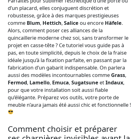
Parfaites pour sublimer l’esthétique d’une porte ou
d’un placard, elles conjuguent discrétion et
robustesse, grâce à des marques prestigieuses
comme
Blum
,
Hettich
,
Salice
ou encore
Häfele
.
Alors, comment poser ces alliances de la
quincaillerie moderne chez soi, sans transformer le
projet en casse-tête ? Ce tutoriel vous guide pas à
pas, en toute simplicité, depuis le choix de la fraise
idéale jusqu’à la fixation parfaite, en passant par la
fabrication d’un gabarit indispensable. On parlera
aussi des modèles incontournables comme
Grass
,
Fermod
,
Lamello
,
Emuca
,
Sugatsune
et
Indaux
,
pour que votre installation soit aussi fiable
qu’élégante. Préparez vos outils, votre porte de
meuble n’aura jamais été aussi chic et fonctionnelle !
Comment choisir et préparer
ses charnières invisibles avant la