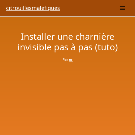
Aller
citrouillesmalefiques
au
contenu
Installer une charnière
invisible pas à pas (tuto)
Par
er