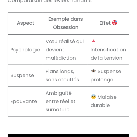
Comparaison des leviers narratifs
Exemple dans
Aspect
Effet
Obsession
Vœu réalisé qui
Psychologie
devient
Intensification
malédiction
de la tension
Plans longs,
Suspense
Suspense
sons étouffés
prolongé
Ambiguïté
Malaise
Épouvante
entre réel et
durable
surnaturel