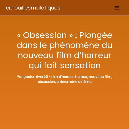
Aller
citrouillesmalefiques
au
contenu
« Obsession » : Plongée
dans le phénomène du
nouveau film d’horreur
qui fait sensation
Par
gaston.river.29
•
film d'horreur
,
horreur
,
nouveau film
,
obsession
,
phénomène cinéma